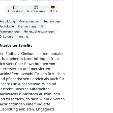
🇩🇪
Ausbildung
Nordhausen
B1/B2
Ausbildung
-Medizinischer
Technologe
Radiologie
Krankenhaus
FSJ
Krankenpflege
Heilerziehungspfleger
Onkologie
nursing
itarbeiter-Benefits
Das Südharz Klinikum als kommunaler
Arbeitgeber in Nordthüringen freut
sich stets über Bewerbungen von
nteressierten und motivierten
achkräften - sowohl für den ärztlichen
nd pflegerischen Bereich als auch für
nsere Funktionsdienste. Wir sind
estrebt, unseren Mitarbeiter-
Nachwuchs klinikintern auszubilden
nd zu fördern, so dass wir in diversen
Fachrichtungen eine fundierte
Ausbildung anbieten. Engagierte