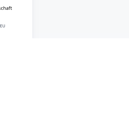
schaft
 EU
eichert, und