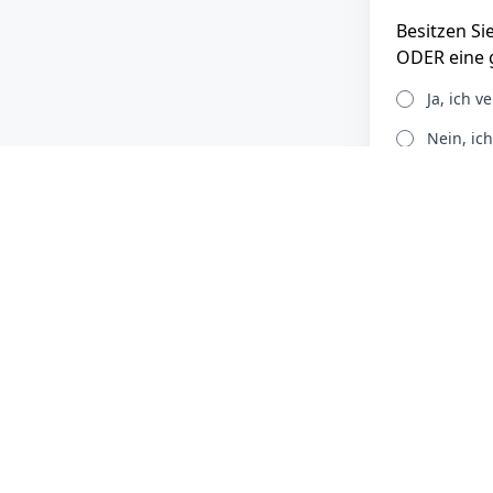
Besitzen Si
ODER eine g
Ja, ich 
Nein, ic
Haben Sie 
Die Datens
Communitys
nach erfolg
Bewerbu