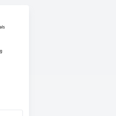
als
ig