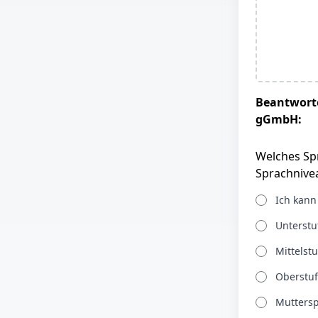
Beantworte
gGmbH:
Welches Spr
Sprachnivea
Ich kann
Unterstu
Mittelst
Oberstuf
Muttersp