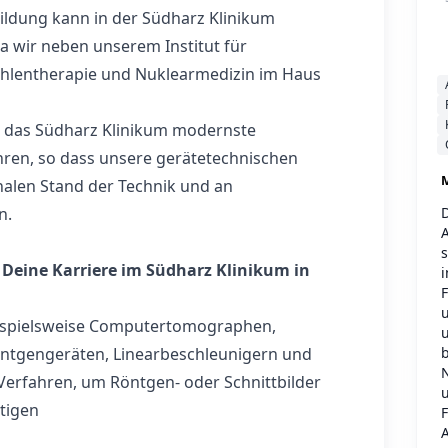
bildung kann in der Südharz Klinikum
 wir neben unserem Institut für
trahlentherapie und Nuklearmedizin im Haus
n das Südharz Klinikum modernste
ren, so dass unsere gerätetechnischen
M
nalen Stand der Technik und an
n.
 Deine Karriere im Südharz Klinikum in
i
F
u
ispielsweise Computertomographen,
u
b
tgengeräten, Linearbeschleunigern und
Verfahren, um Röntgen- oder Schnittbilder
u
tigen