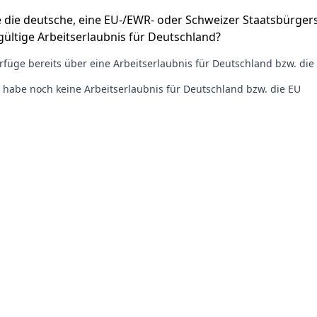
e die deutsche, eine EU-/EWR- oder Schweizer Staatsbürger
ültige Arbeitserlaubnis für Deutschland?
verfüge bereits über eine Arbeitserlaubnis für Deutschland bzw. die
h habe noch keine Arbeitserlaubnis für Deutschland bzw. die EU
einen
Empfehlungscode
erhalten?
chutzbestimmungen des Empfehlungsbund und seiner Job-
 finden Sie
hier
. Ihre Daten werden hier nur zwischengesp
reicher Übermittlung an die Organisation gelöscht.
ng abschicken
Problem melden