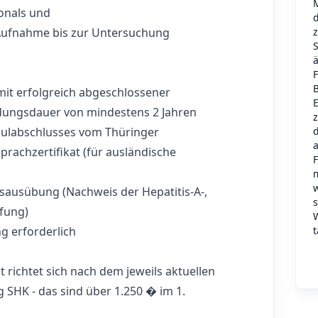
onals und
d
 Aufnahme bis zur Untersuchung
ä
it erfolgreich abgeschlossener
E
ldungsdauer von mindestens 2 Jahren
d
hulabschlusses vom Thüringer
rachzertifikat (für ausländische
w
sausübung (Nachweis der Hepatitis-A-,
fung)
t
g erforderlich
 richtet sich nach dem jeweils aktuellen
 SHK - das sind über 1.250 � im 1.