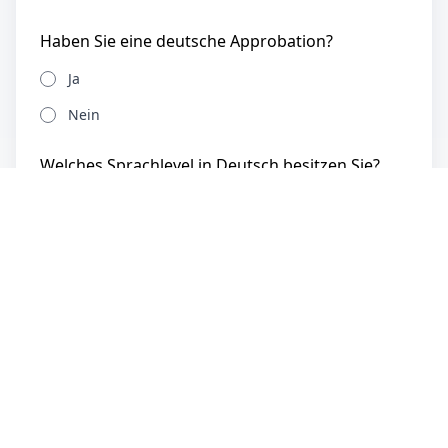
Haben Sie eine deutsche Approbation?
Ja
Nein
Welches Sprachlevel in Deutsch besitzen Sie?
Ich kann kein Deutsch
Unterstufe (A1-A2)
Mittelstufe (B1-B2, DSH-1, TDN 3)
Oberstufe (C1-C2, DSH-1+, TDN 4+)
Muttersprachliches Niveau
Haben Sie einen
Empfehlungscode
erhalten?