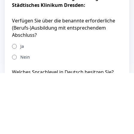
Städtisches Klinikum Dresden:
Verfügen Sie über die benannte erforderliche
(Berufs-)Ausbildung mit entsprechendem
Abschluss?
Ja
Nein
Welches Sprachlevel in Deutsch besitzen Sie?
Ich kann kein Deutsch
Unterstufe (A1-A2)
Mittelstufe (B1-B2, DSH-1, TDN 3)
Oberstufe (C1-C2, DSH-1+, TDN 4+)
Muttersprachliches Niveau