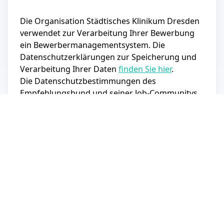
Die Organisation Städtisches Klinikum Dresden
verwendet zur Verarbeitung Ihrer Bewerbung
ein Bewerbermanagementsystem. Die
Datenschutzerklärungen zur Speicherung und
Verarbeitung Ihrer Daten
finden Sie hier
.
Die Datenschutzbestimmungen des
Empfehlungsbund und seiner Job-Communitys
finden Sie
hier
. Ihre Daten werden hier nur
zwischengespeichert, und nach erfolgreicher
Übermittlung an die Organisation gelöscht.
Bewerbung abschicken
Problem melden