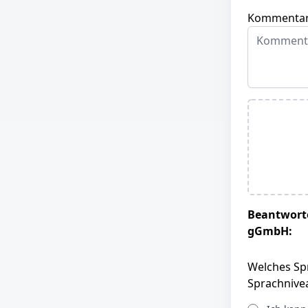
Kommentar
Beantworte
gGmbH:
Welches Spr
Sprachnivea