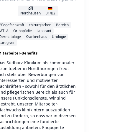
🇩🇪
Nordhausen
B1/B2
Pflegefachkraft
chirurgischen
Bereich
MTLA
Orthopädie
Laborant
Dermatologe
Krankenhaus
Urologie
caregiver
itarbeiter-Benefits
Das Südharz Klinikum als kommunaler
Arbeitgeber in Nordthüringen freut
sich stets über Bewerbungen von
nteressierten und motivierten
achkräften - sowohl für den ärztlichen
nd pflegerischen Bereich als auch für
nsere Funktionsdienste. Wir sind
estrebt, unseren Mitarbeiter-
Nachwuchs klinikintern auszubilden
nd zu fördern, so dass wir in diversen
Fachrichtungen eine fundierte
Ausbildung anbieten. Engagierte