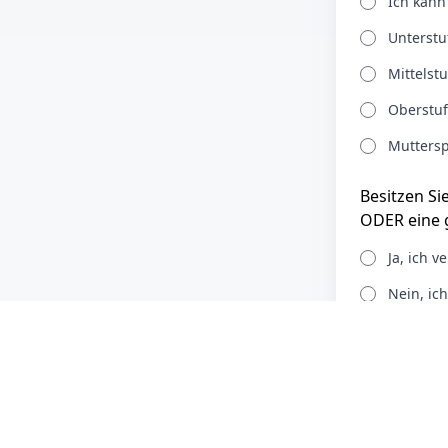
Ich kann
Unterstu
Mittelst
Oberstuf
Muttersp
Besitzen Si
ODER eine g
Ja, ich 
Nein, ic
Haben Sie 
Die Datens