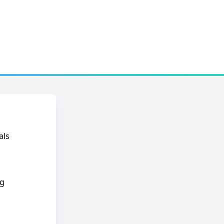
als
ig