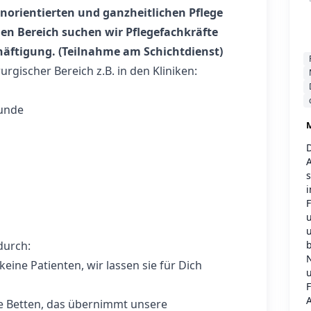
norientierten und ganzheitlichen Pflege
hen Bereich suchen wir Pflegefachkräfte
schäftigung. (Teilnahme am Schichtdienst)
urgischer Bereich z.B. in den Kliniken:
kunde
M
i
F
u
u
b
durch:
eine Patienten, wir lassen sie für Dich
u
e Betten, das übernimmt unsere