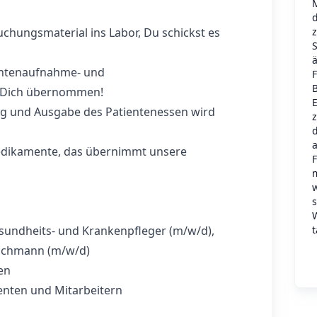
d
chungsmaterial ins Labor, Du schickst es
ä
entenaufnahme- und
 Dich übernommen!
E
ng und Ausgabe des Patientenessen wird
d
dikamente, das übernimmt unsere
w
t
sundheits- und Krankenpfleger (m/w/d),
fachmann (m/w/d)
en
enten und Mitarbeitern