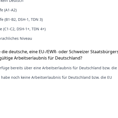
 kein Deutsch
fe (A1-A2)
ufe (B1-B2, DSH-1, TDN 3)
e (C1-C2, DSH-1+, TDN 4+)
rachliches Niveau
e die deutsche, eine EU-/EWR- oder Schweizer Staatsbürger
ültige Arbeitserlaubnis für Deutschland?
verfüge bereits über eine Arbeitserlaubnis für Deutschland bzw. die
h habe noch keine Arbeitserlaubnis für Deutschland bzw. die EU
einen
Empfehlungscode
erhalten?
chutzbestimmungen des Empfehlungsbund und seiner Job-