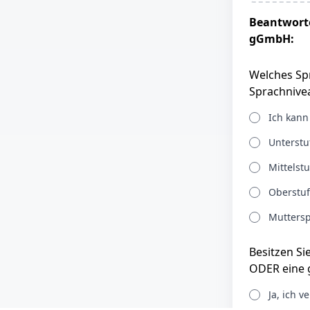
Beantworte
gGmbH:
Welches Spr
Sprachnivea
Ich kann
Unterstu
Mittelst
Oberstuf
Muttersp
Besitzen Si
ODER eine g
Ja, ich 