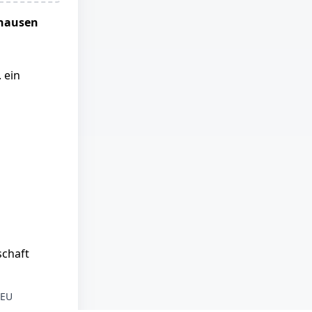
dhausen
 ein
schaft
 EU