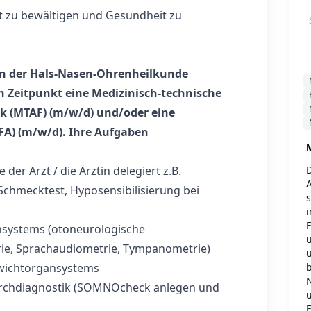
t zu bewältigen und Gesundheit zu
in der Hals-Nasen-Ohrenheilkunde
 Zeitpunkt eine Medizinisch-technische
ik (MTAF) (m/w/d) und/oder eine
FA) (m/w/d).
Ihre Aufgaben
M
er Arzt / die Ärztin delegiert z.B.
Schmecktest, Hyposensibilisierung bei
i
F
systems (otoneurologische
u
rie, Sprachaudiometrie, Tympanometrie)
u
b
wichtorgansystems
archdiagnostik (SOMNOcheck anlegen und
u