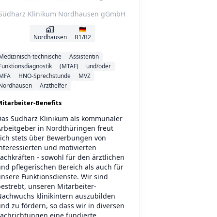
Südharz Klinikum Nordhausen gGmbH
🇩🇪
Nordhausen
B1/B2
Medizinisch-technische
Assistentin
Funktionsdiagnostik
(MTAF)
und/oder
MFA
HNO-Sprechstunde
MVZ
Nordhausen
Arzthelfer
itarbeiter-Benefits
Das Südharz Klinikum als kommunaler
Arbeitgeber in Nordthüringen freut
sich stets über Bewerbungen von
nteressierten und motivierten
achkräften - sowohl für den ärztlichen
nd pflegerischen Bereich als auch für
nsere Funktionsdienste. Wir sind
estrebt, unseren Mitarbeiter-
Nachwuchs klinikintern auszubilden
nd zu fördern, so dass wir in diversen
Fachrichtungen eine fundierte