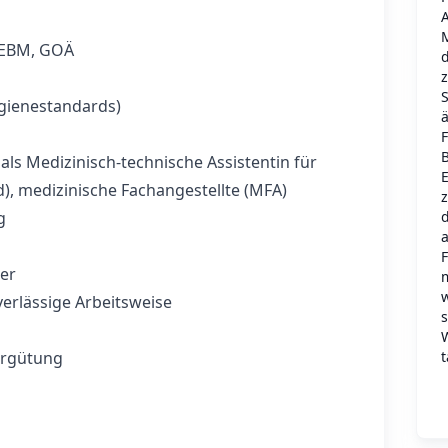
 EBM, GOÄ
d
gienestandards)
ä
ls Medizinisch-technische Assistentin für
E
), medizinische Fachangestellte (MFA)
d
g
er
w
verlässige Arbeitsweise
t
ergütung