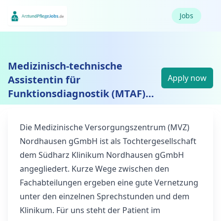
Jobs
Medizinisch-technische
Apply now
Assistentin für
Funktionsdiagnostik (MTAF)
(m/w/d) und/oder MFA in der
HNO-Sprechstunde im MVZ
Die Medizinische Versorgungszentrum (MVZ)
Nordhausen
Nordhausen gGmbH ist als Tochtergesellschaft
dem Südharz Klinikum Nordhausen gGmbH
angegliedert. Kurze Wege zwischen den
Fachabteilungen ergeben eine gute Vernetzung
unter den einzelnen Sprechstunden und dem
Klinikum. Für uns steht der Patient im