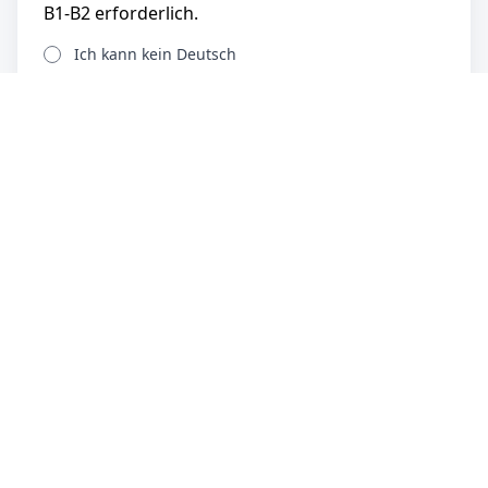
B1-B2 erforderlich.
Ich kann kein Deutsch
Unterstufe (A1-A2)
Mittelstufe (B1-B2, DSH-1, TDN 3)
Oberstufe (C1-C2, DSH-1+, TDN 4+)
Muttersprachliches Niveau
Besitzen Sie die deutsche, eine EU-/EWR- oder
Schweizer Staatsbürgerschaft ODER eine
gültige Arbeitserlaubnis für Deutschland?
Ja, ich verfüge bereits über eine Arbeitserlaubnis
für Deutschland bzw. die EU
Nein, ich habe noch keine Arbeitserlaubnis für
Deutschland bzw. die EU