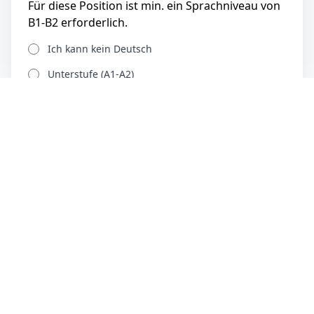
Für diese Position ist min. ein Sprachniveau von
B1-B2 erforderlich.
Ich kann kein Deutsch
Unterstufe (A1-A2)
Mittelstufe (B1-B2, DSH-1, TDN 3)
Oberstufe (C1-C2, DSH-1+, TDN 4+)
Muttersprachliches Niveau
Besitzen Sie die deutsche, eine EU-/EWR- oder
Schweizer Staatsbürgerschaft ODER eine
gültige Arbeitserlaubnis für Deutschland?
Ja, ich verfüge bereits über eine Arbeitserlaubnis
für Deutschland bzw. die EU
Nein, ich habe noch keine Arbeitserlaubnis für
Deutschland bzw. die EU