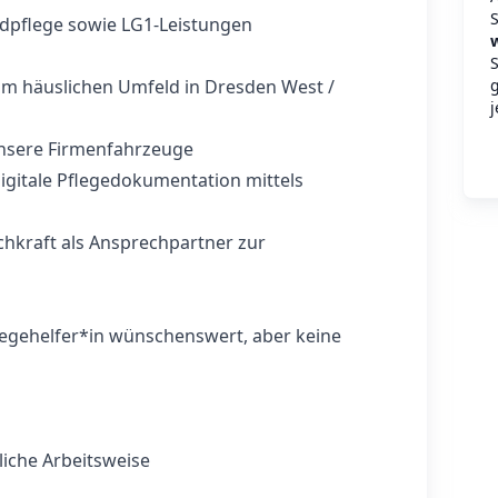
S
ndpflege sowie LG1-Leistungen
S
im häuslichen Umfeld in Dresden West /
j
 unsere Firmenfahrzeuge
igitale Pflegedokumentation mittels
achkraft als Ansprechpartner zur
legehelfer*in wünschenswert, aber keine
iche Arbeitsweise