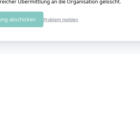
reicher Übermittlung an die Organisation gelöscht.
ng abschicken
Problem melden
Die Jobbörse für Ärzte und Pflegekräfte
Stellen schalten
Impressum
Datenschutz