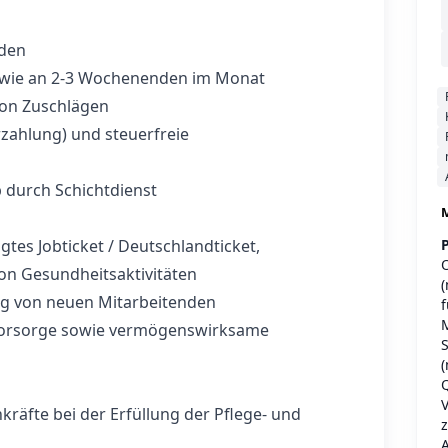
nden
sowie an 2-3 Wochenenden im Monat
von Zuschlägen
rzahlung) und steuerfreie
 durch Schichtdienst
M
tes Jobticket / Deutschlandticket,
P
O
on Gesundheitsaktivitäten
(
ng von neuen Mitarbeitenden
f
M
svorsorge sowie vermögenswirksame
S
(
Q
V
kräfte bei der Erfüllung der Pflege- und
z
A