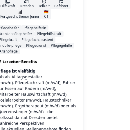
Hilfskraft
Dresden
Teilzeit
Befristet
🇩🇪
Fortgeschr. Senior Junior
C1
Pflegehelfer
Pflegehelferin
Krankenpflegehelfer
Pflegehilfskraft
Pflegekraft
Pflegefachassistent
mobile-pflege
Pflegedienst
Pflegegehilfe
Altenpflege
itarbeiter-Benefits
flege ist vielfältig
.
b als Alltagsgestalter
m/w/d), Pflegefachkraft (m/w/d), Fahrer
ür Essen auf Rädern (m/w/d),
itarbeiter Hauswirtschaft (m/w/d),
ozialarbeiter (m/w/d), Haustechniker
m/w/d), Ergotherapeut (m/w/d) oder als
uereinsteiger (m/w/d) - die
olkssolidarität Dresden bietet
ahlreiche Perspektiven.
lle aktuellen Stellenangebote finden