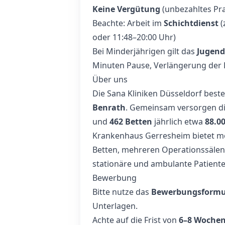
Keine Vergütung
(unbezahltes Pr
Beachte: Arbeit im
Schichtdienst
(
oder 11:48–20:00 Uhr)
Bei Minderjährigen gilt das
Jugend
Minuten Pause, Verlängerung der D
Über uns
Die Sana Kliniken Düsseldorf bes
Benrath
. Gemeinsam versorgen d
und
462 Betten
jährlich etwa
88.0
Krankenhaus Gerresheim bietet m
Betten, mehreren Operationssälen 
stationäre und ambulante Patiente
Bewerbung
Bitte nutze das
Bewerbungsformula
Unterlagen.
Achte auf die Frist von
6–8 Woche