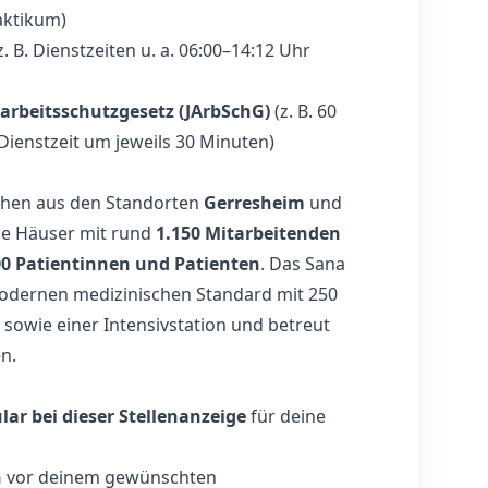
aktikum)
z. B. Dienstzeiten u. a. 06:00–14:12 Uhr
arbeitsschutzgesetz (JArbSchG)
(z. B. 60
ienstzeit um jeweils 30 Minuten)
tehen aus den Standorten
Gerresheim
und
ie Häuser mit rund
1.150 Mitarbeitenden
00 Patientinnen und Patienten
. Das Sana
odernen medizinischen Standard mit 250
sowie einer Intensivstation und betreut
n.
r bei dieser Stellenanzeige
für deine
n
vor deinem gewünschten