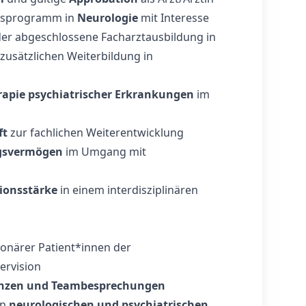
ngsprogramm in
Neurologie
mit Interesse
der abgeschlossene Facharztausbildung in
zusätzlichen Weiterbildung in
rapie psychiatrischer Erkrankungen
im
ft
zur fachlichen Weiterentwicklung
ngsvermögen
im Umgang mit
ionsstärke
in einem interdisziplinären
ionärer Patient*innen der
ervision
renzen und Teambesprechungen
on
neurologischen und psychiatrischen