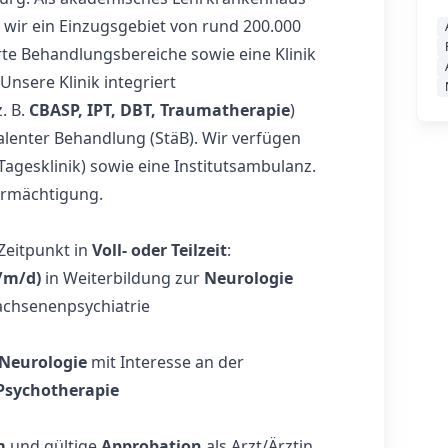
 wir ein Einzugsgebiet von rund 200.000
rte Behandlungsbereiche sowie eine Klinik
Unsere Klinik integriert
. B.
CBASP, IPT, DBT, Traumatherapie
)
alenter Behandlung (StäB). Wir verfügen
Tagesklinik) sowie eine Institutsambulanz.
sermächtigung.
Zeitpunkt in
Voll- oder Teilzeit
:
/m/d)
in Weiterbildung zur
Neurologie
wachsenenpsychiatrie
Neurologie
mit Interesse an der
 Psychotherapie
m
und gültige
Approbation
als Arzt/Ärztin