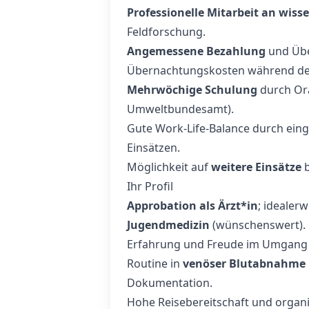
Professionelle Mitarbeit an wiss
Feldforschung.
Angemessene Bezahlung
und Übe
Übernachtungskosten während der
Mehrwöchige Schulung
durch Ora
Umweltbundesamt).
Gute Work‑Life‑Balance durch eing
Einsätzen.
Möglichkeit auf
weitere Einsätze
b
Ihr Profil
Approbation als Ärzt*in
; idealer
Jugendmedizin
(wünschenswert).
Erfahrung und Freude im Umgang
Routine in
venöser Blutabnahme
Dokumentation.
Hohe Reisebereitschaft und organi