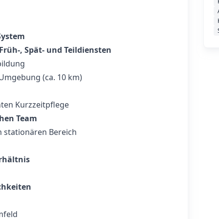
System
Früh-, Spät- und Teildiensten
bildung
Umgebung (ca. 10 km)
nten Kurzzeitpflege
chen Team
 stationären Bereich
rhältnis
chkeiten
mfeld