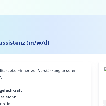
eassistenz (m/w/d)
Mitarbeiter*innen zur Verstärkung unserer
r
.
egefachkraft
assistenz
er/-in