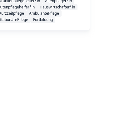
Krankenpflegehelfer*in
Altenpfleger*in
Altenpflegehelfer*in
Hauswirtschafter*in
Kurzzeitpflege
AmbulantePflege
StationärePflege
Fortbildung