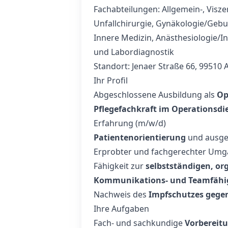
Fachabteilungen: Allgemein-, Visz
Unfallchirurgie, Gynäkologie/Gebu
Innere Medizin, Anästhesiologie/In
und Labordiagnostik
Standort: Jenaer Straße 66, 99510 
Ihr Profil
Abgeschlossene Ausbildung als
Op
Pflegefachkraft im Operationsdi
Erfahrung (m/w/d)
Patientenorientierung
und ausge
Erprobter und fachgerechter Um
Fähigkeit zur
selbstständigen, or
Kommunikations- und Teamfähi
Nachweis des
Impfschutzes gege
Ihre Aufgaben
Fach- und sachkundige
Vorbereit