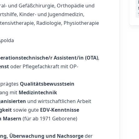
eral- und Gefäßchirurgie, Orthopädie und
rtshilfe, Kinder- und Jugendmedizin,
tensivtherapie, Radiologie, Physiotherapie
Apolda
erationstechnische/r Assistent/in (OTA)
,
enst
oder Pflegefachkraft mit OP-
prägtes
Qualitätsbewusstsein
gang mit
Medizintechnik
ganisierten
und wirtschaftlichen Arbeit
gkeit
sowie gute
EDV-Kenntnisse
n Masern
(für ab 1971 Geborene)
ung, Überwachung und Nachsorge
der