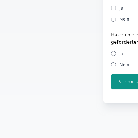
Ja
Nein
Haben Sie 
geforderte
Ja
Nein
Submit 