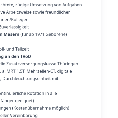
ichtete, zügige Umsetzung von Aufgaben
ive Arbeitsweise sowie freundlicher
innen/Kollegen
Zuverlässigkeit
en Masern
(für ab 1971 Geborene)
ll- und Teilzeit
ng an den TVöD
die Zusatzversorgungskasse Thüringen
 a. MRT 1,5T, Mehrzeilen-CT, digitale
, Durchleuchtungseinheit mit
inuierliche Rotation in alle
nfänger geeignet)
dungen (Kostenübernahme möglich)
ueller Vereinbarung