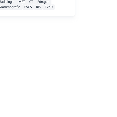
Radiologie
MRT
CT
Röntgen
Mammografie
PACS
RIS
TVöD