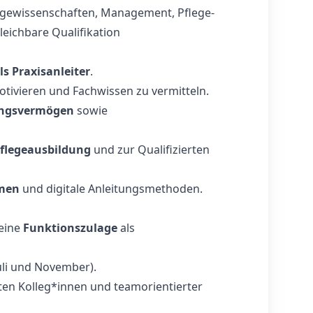
legewissenschaften, Management, Pflege-
eichbare Qualifikation
ls Praxisanleiter
.
tivieren und Fachwissen zu vermitteln.
ungsvermögen
sowie
Pflegeausbildung
und zur Qualifizierten
rmen
und digitale Anleitungsmethoden.
eine
Funktionszulage
als
Juli und November).
ten Kolleg*innen und teamorientierter