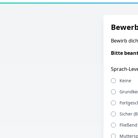
Bewer
Bewirb dich
Bitte bean
Sprach-Leve
Keine
Grundken
Fortgesch
Sicher (B
Fließend
Muttersp