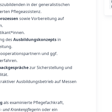
zubildenden in der generalistischen
erten Pflegeassistenz.
prozessen
sowie Vorbereitung auf
n.
tikant*innen.
ung des
Ausbildungskonzepts
in
eitung.
Kooperationspartnern und ggf.
erfahren.
backgespräche
zur Sicherstellung und
ität.
traktiver Ausbildungsbetrieb auf Messen
ng
als examinierte Pflegefachkraft,
s- und Krankenpfleger
in oder ein