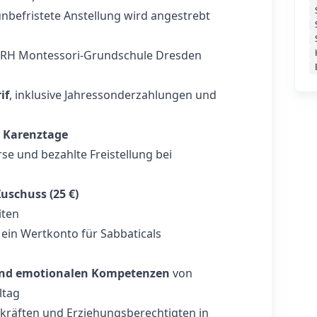
 unbefristete Anstellung wird angestrebt
 SRH Montessori-Grundschule Dresden
if
, inklusive Jahressonderzahlungen und
 Karenztage
rse und bezahlte Freistellung bei
uschuss (25 €)
iten
ein Wertkonto für Sabbaticals
und emotionalen Kompetenzen
von
ltag
rkräften und Erziehungsberechtigten in