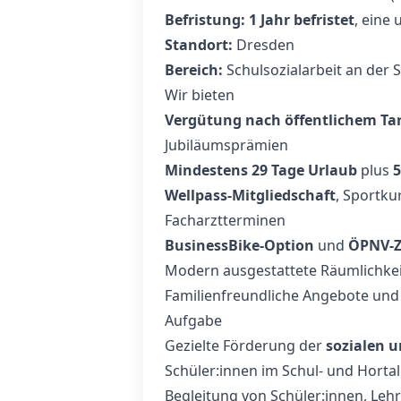
Befristung:
1 Jahr befristet
, eine
Standort:
Dresden
Bereich:
Schulsozialarbeit an der
Wir bieten
Vergütung nach öffentlichem Tar
Jubiläumsprämien
Mindestens 29 Tage Urlaub
plus
5
Wellpass-Mitgliedschaft
, Sportku
Facharztterminen
BusinessBike-Option
und
ÖPNV-Z
Modern ausgestattete Räumlichke
Familienfreundliche Angebote und 
Aufgabe
Gezielte Förderung der
sozialen 
Schüler:innen im Schul- und Hortal
Begleitung von Schüler:innen, Leh