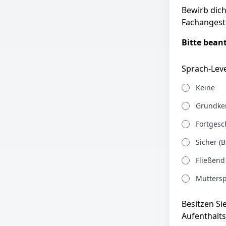
Bewirb dich
Fachangeste
Bitte bean
Sprach-Leve
Keine
Grundken
Fortgesch
Sicher (B
Fließend
Muttersp
Besitzen Si
Aufenthalts