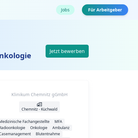
Jobs
Für Arbeitgeber
Jetzt bewerben
onkologie
Klinikum Chemnitz gGmbH
Chemnitz - Küchwald
Medizinische Fachangestellte
MFA
Radioonkologie
Onkologie
Ambulanz
Casemanagement
Blutentnahme