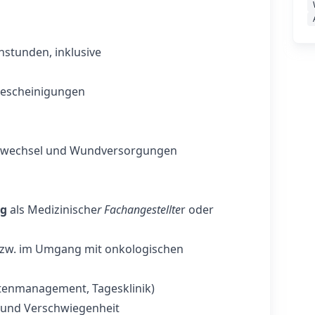
stunden, inklusive
Bescheinigungen
dswechsel und Wundversorgungen
ng
als Medizinische
r Fachangestellte
r oder
bzw. im Umgang mit onkologischen
tenmanagement, Tagesklinik)
t und Verschwiegenheit