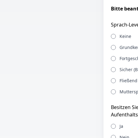
Bitte bean
Sprach-Leve
Keine
Grundken
Fortgesch
Sicher (B
Fließend
Muttersp
Besitzen Si
Aufenthalts
Ja
Nein