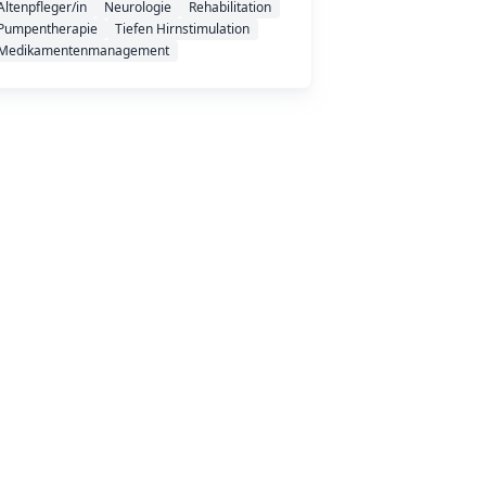
Altenpfleger/in
Neurologie
Rehabilitation
Pumpentherapie
Tiefen Hirnstimulation
Medikamentenmanagement