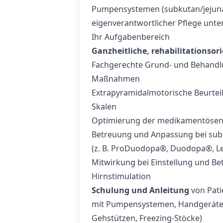
Pumpensystemen (subkutan/jejunal)
eigenverantwortlicher Pflege unter
Ihr Aufgabenbereich
Ganzheitliche, rehabilitationsori
Fachgerechte Grund- und Behandlu
Maßnahmen
Extrapyramidalmotorische Beurteil
Skalen
Optimierung der medikamentösen Ei
Betreuung und Anpassung bei sub
(z. B. ProDuodopa®, Duodopa®, 
Mitwirkung bei Einstellung und Be
Hirnstimulation
Schulung und Anleitung
von Pat
mit Pumpensystemen, Handgeräten u
Gehstützen, Freezing-Stöcke)