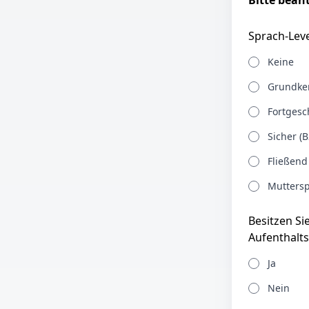
Bitte bean
Sprach-Leve
Keine
Grundken
Fortgesch
Sicher (B
Fließend
Muttersp
Besitzen Si
Aufenthalts
Ja
Nein