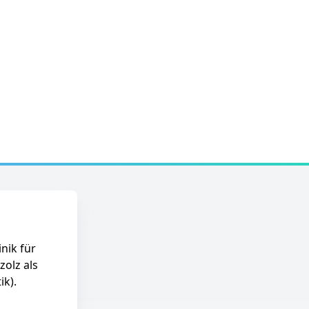
nik für
olz als
ik).