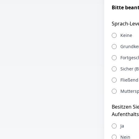
Bitte bean
Sprach-Leve
Keine
Grundken
Fortgesch
Sicher (B
Fließend
Muttersp
Besitzen Si
Aufenthalts
Ja
Nein