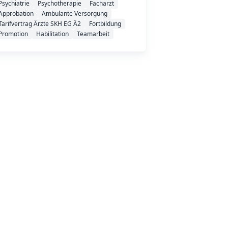
Psychiatrie
Psychotherapie
Facharzt
Approbation
Ambulante Versorgung
Tarifvertrag Ärzte SKH EG Ä2
Fortbildung
Promotion
Habilitation
Teamarbeit