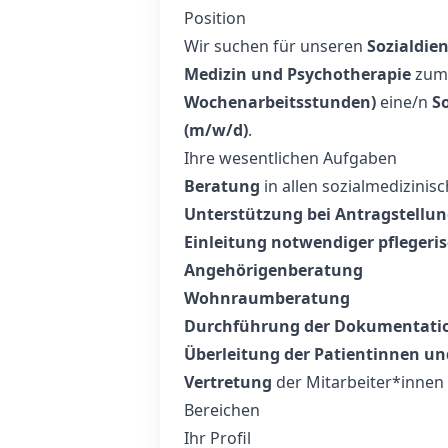
Position
Wir suchen für unseren
Sozialdien
Medizin und Psychotherapie
zum 
Wochenarbeitsstunden)
eine/n
So
(m/w/d)
.
Ihre wesentlichen Aufgaben
Beratung
in allen sozialmedizinis
Unterstützung bei Antragstellu
Einleitung notwendiger pflegeri
Angehörigenberatung
Wohnraumberatung
Durchführung der Dokumentati
Überleitung der Patientinnen un
Vertretung
der Mitarbeiter*innen d
Bereichen
Ihr Profil