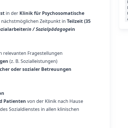
st
in der
Klinik für Psychosomatische
nächstmöglichen Zeitpunkt in
Teilzeit (35
zialarbeiter
in / Sozialpädagoge
in
ch relevanten Fragestellungen
ngen
(z. B. Sozialleistungen)
scher oder sozialer Betreuungen
on
d Patienten
von der Klinik nach Hause
es Sozialdienstes in allen klinischen