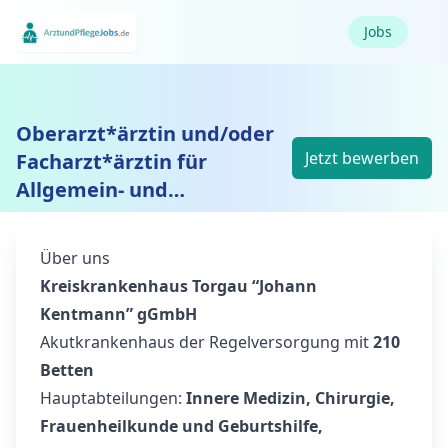
Jobs
Oberarzt*ärztin und/oder
Jetzt bewerben
Facharzt*ärztin für
Allgemein- und
Viszeralchirurgie (m/w/d)
Über uns
Kreiskrankenhaus Torgau “Johann
Kentmann” gGmbH
Akutkrankenhaus der Regelversorgung mit
210
Betten
Hauptabteilungen:
Innere Medizin, Chirurgie,
Frauenheilkunde und Geburtshilfe,