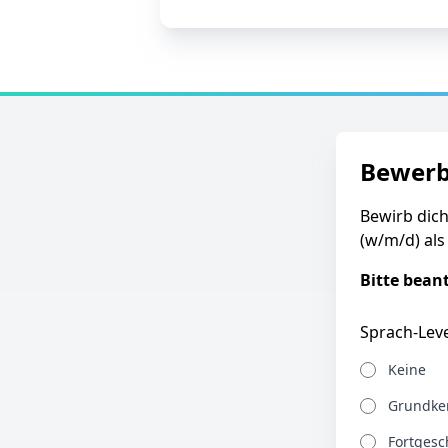
Bewer
Bewirb dich
(w/m/d) als
Bitte bean
Sprach-Leve
Keine
Grundken
Fortgesch