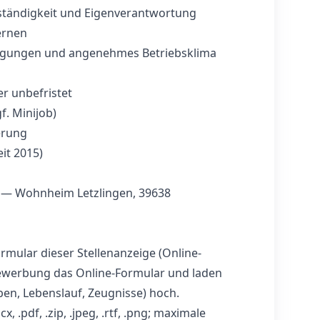
bständigkeit und Eigenverantwortung
ernen
ngungen und angenehmes Betriebsklima
er unbefristet
f. Minijob)
erung
eit 2015)
 — Wohnheim Letzlingen, 39638
rmular dieser Stellenanzeige (Online-
ewerbung das Online-Formular und laden
ben, Lebenslauf, Zeugnisse) hoch.
, .pdf, .zip, .jpeg, .rtf, .png; maximale