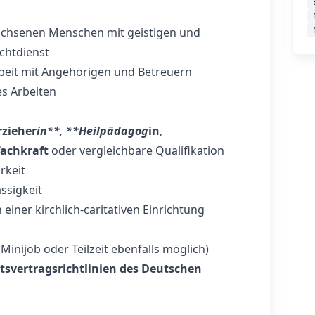
achsenen Menschen mit geistigen und
chtdienst
it mit Angehörigen und Betreuern
es Arbeiten
rzieher
in**, **Heilpädagog
in
,
fachkraft
oder vergleichbare Qualifikation
rkeit
ssigkeit
einer kirchlich-caritativen Einrichtung
Minijob oder Teilzeit ebenfalls möglich)
tsvertragsrichtlinien des Deutschen