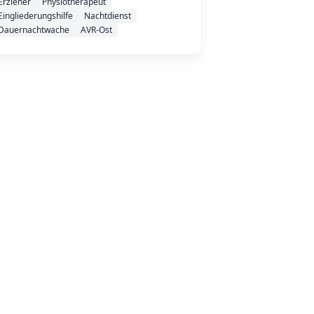
Erzieher
Physiotherapeut
Eingliederungshilfe
Nachtdienst
Dauernachtwache
AVR-Ost