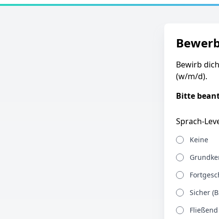
Bewer
Bewirb dich
(w/m/d).
Bitte bean
Sprach-Leve
Keine
Grundken
Fortgesch
Sicher (B
Fließend