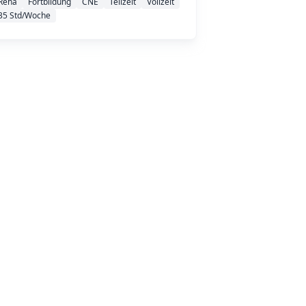
Reha
Fortbildung
CNE
Teilzeit
Vollzeit
35 Std/Woche