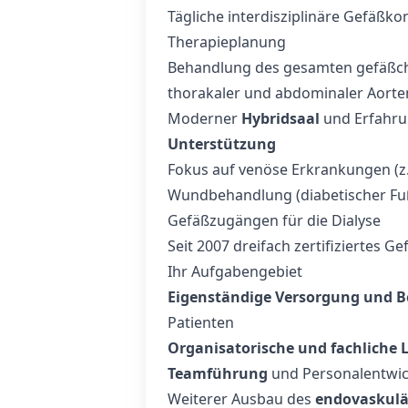
Tägliche interdisziplinäre Gefäßko
Therapieplanung
Behandlung des gesamten gefäßch
thorakaler und abdominaler Aorte
Moderner
Hybridsaal
und Erfahrun
Unterstützung
Fokus auf venöse Erkrankungen (z
Wundbehandlung (diabetischer Fu
Gefäßzugängen für die Dialyse
Seit 2007 dreifach zertifiziertes
Ihr Aufgabengebiet
Eigenständige Versorgung und 
Patienten
Organisatorische und fachliche 
Teamführung
und Personalentwic
Weiterer Ausbau des
endovaskulä