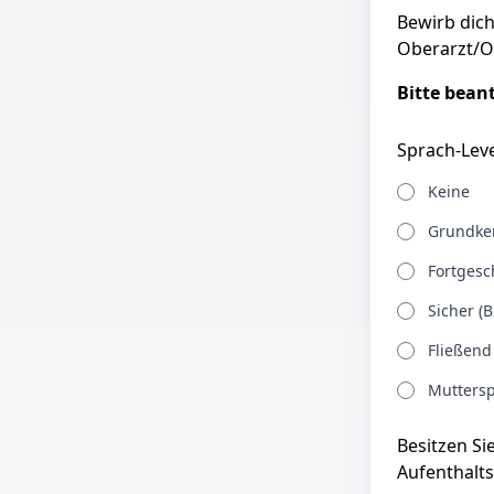
Bewirb dich
Oberarzt/Ob
Bitte bean
Sprach-Leve
Keine
Grundken
Fortgesch
Sicher (B
Fließend
Muttersp
Besitzen Si
Aufenthalts