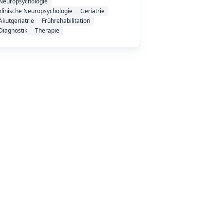
Neuropsychologie
klinische Neuropsychologie
Geriatrie
Akutgeriatrie
Frührehabilitation
Diagnostik
Therapie