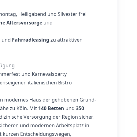
ntag, Heiligabend und Silvester frei
che Altersvorsorge
und
t
und
Fahrradleasing
zu attraktiven
fügung
ommerfest und Karnevalsparty
nseigenen italienischen Bistro
ein modernes Haus der gehobenen Grund-
ähe zu Köln. Mit
140 Betten
und
350
dizinische Versorgung der Region sicher.
h sicheren und modernen Arbeitsplatz in
it kurzen Entscheidungswegen,