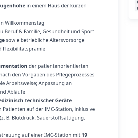
 Augenhöhe
in einem Haus der kurzen
in Willkommenstag
u Beruf & Familie, Gesundheit und Sport
ge
sowie betriebliche Altersvorsorge
 Flexibilitätsprämie
umentation
der patientenorientierten
e nach den Vorgaben des Pflegeprozesses
ible Arbeitsweise; Anpassung an
und Abläufe
izinisch-technischer Geräte
atienten auf der IMC-Station, inklusive
. B. Blutdruck, Sauerstoffsättigung,
Betreuung auf einer IMC-Station mit
19