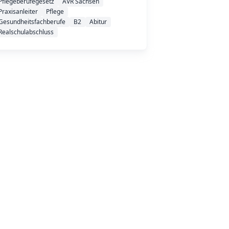
Pflegeberufegesetz
AVR Sachsen
Praxisanleiter
Pflege
Gesundheitsfachberufe
B2
Abitur
Realschulabschluss