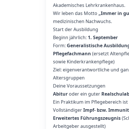
Akademisches Lehrkrankenhaus.
Wir leben das Motto
„Immer in g
medizinischen Nachwuchs.
Start der Ausbildung
Beginn jährlich:
1. September
Form:
Generalistische Ausbildung
Pflegefachmann
(ersetzt Altenpf
sowie Kinderkrankenpflege)
Ziel: eigenverantwortliche und ga
Altersgruppen
Deine Voraussetzungen
Abitur
oder ein guter
Realschulab
Ein Praktikum im Pflegebereich ist 
Vollständiger
Impf- bzw. Immuni
Erweitertes Führungszeugnis
(Sc
Arbeitgeber ausgestellt)