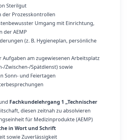
n Sterilgut
der Prozesskontrollen
stenbewusster Umgang mit Einrichtung,
en der AEMP
erungen (z. B. Hygieneplan, persönliche
 Aufgaben am zugewiesenen Arbeitsplatz
h-/Zwischen-/Spätdienst) sowie
an Sonn- und Feiertagen
iterbesprechungen
und
Fachkundelehrgang 1 „Technischer
tschaft, diesen zeitnah zu absolvieren
ungseinheit für Medizinprodukte (AEMP)
he in Wort und Schrift
t sowie Zuverlässigkeit