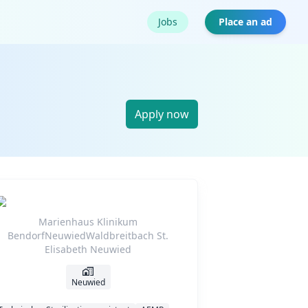
Jobs
Place an ad
Apply now
Marienhaus Klinikum
BendorfNeuwiedWaldbreitbach St.
Elisabeth Neuwied
Neuwied