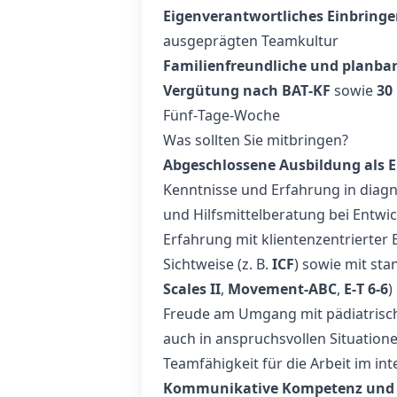
Eigenverantwortliches Einbring
ausgeprägten Teamkultur
Familienfreundliche und planbar
Vergütung nach BAT‑KF
sowie
30
Fünf‑Tage‑Woche
Was sollten Sie mitbringen?
Abgeschlossene Ausbildung als 
Kenntnisse und Erfahrung in diag
und Hilfsmittelberatung bei Entwi
Erfahrung mit klientenzentrierter 
Sichtweise (z. B.
ICF
) sowie mit sta
Scales II
,
Movement‑ABC
,
E‑T 6-6
)
Freude am Umgang mit pädiatrisch
auch in anspruchsvollen Situation
Teamfähigkeit für die Arbeit im in
Kommunikative Kompetenz und