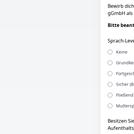
Bewirb dic
gGmbH als 
Bitte bean
Sprach-Leve
Keine
Grundken
Fortgesch
Sicher (B
Fließend
Muttersp
Besitzen Si
Aufenthalts